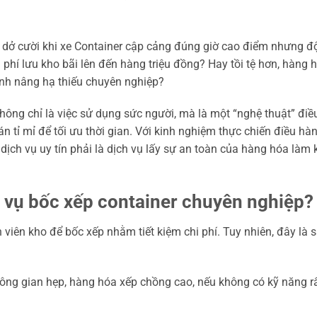
c dở cười khi xe Container cập cảng đúng giờ cao điểm nhưng đ
i phí lưu kho bãi lên đến hàng triệu đồng? Hay tồi tệ hơn, hàng 
trình nâng hạ thiếu chuyên nghiệp?
hông chỉ là việc sử dụng sức người, mà là một “nghệ thuật” điề
n tỉ mỉ để tối ưu thời gian. Với kinh nghiệm thực chiến điều hà
dịch vụ uy tín phải là dịch vụ lấy sự an toàn của hàng hóa làm 
h vụ bốc xếp container chuyên nghiệp?
iên kho để bốc xếp nhằm tiết kiệm chi phí. Tuy nhiên, đây là s
không gian hẹp, hàng hóa xếp chồng cao, nếu không có kỹ năng r