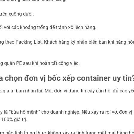
trên xuống dưới.
i với các khoảng trống để tránh xô lệch hàng.
ng theo Packing List. Khách hàng ký nhận biên bản khi hàng hó
g quấn PE sau khi hoàn tất công việc.
a chọn đơn vị bốc xếp container uy tín
 giá trị bạn nhận lại. Một đơn vị đáng tin cậy cần hội đủ các yế
là “bùa hộ mệnh” cho doanh nghiệp. Nếu xảy ra rơi vỡ, đơn vị
100% giá trị.
m bảo tính trung thực, không xảy ra tình trạng mất mát hàng h