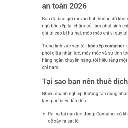
an toàn 2026
Bạn đã bao giờ rơi vào tình huống dở khó
ngũ bốc xếp lại chậm trễ, làm phát sinh ch
giá trị cao bị hư hại, móp méo chỉ vì quy 
Trong lĩnh vực vận tải,
bốc xếp container
k
phối giữa nhân lực, máy móc và sự tính toá
hàng ngàn chuyến hàng, tôi hiểu rằng một 
chỉ nam.
Tại sao bạn nên thuê dịc
Nhiều doanh nghiệp thường tận dụng nhân v
lầm phổ biến dẫn đến:
Rủi ro tai nạn lao động: Container có 
dễ xảy ra sạt lở.