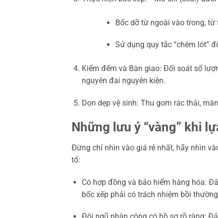
Bốc dỡ từ ngoài vào trong, từ 
Sử dụng quy tắc “chêm lót” đố
Kiểm đếm và Bàn giao: Đối soát số lượ
nguyên đai nguyên kiện.
Dọn dẹp vệ sinh: Thu gom rác thải, màn
Những lưu ý “vàng” khi lự
Đừng chỉ nhìn vào giá rẻ nhất, hãy nhìn vào
tố:
Có hợp đồng và bảo hiểm hàng hóa: Đây 
bốc xếp phải có trách nhiệm bồi thường 
Đội ngũ nhân công có hồ sơ rõ ràng: Đả