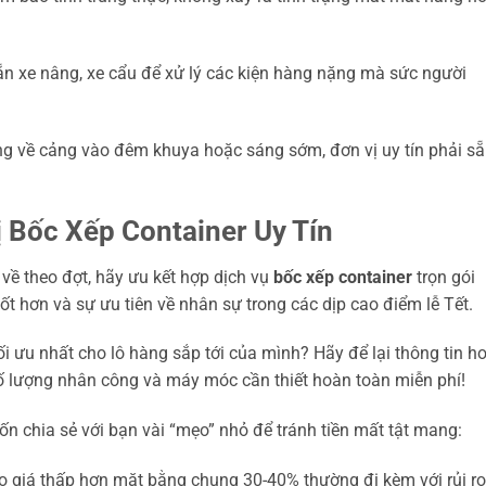
 sẵn xe nâng, xe cẩu để xử lý các kiện hàng nặng mà sức người
ng về cảng vào đêm khuya hoặc sáng sớm, đơn vị uy tín phải s
 Bốc Xếp Container Uy Tín
về theo đợt, hãy ưu kết hợp dịch vụ
bốc xếp container
trọn gói
t hơn và sự ưu tiên về nhân sự trong các dịp cao điểm lễ Tết.
 ưu nhất cho lô hàng sắp tới của mình? Hãy để lại thông tin h
 số lượng nhân công và máy móc cần thiết hoàn toàn miễn phí!
ốn chia sẻ với bạn vài “mẹo” nhỏ để tránh tiền mất tật mang:
áo giá thấp hơn mặt bằng chung 30-40% thường đi kèm với rủi ro