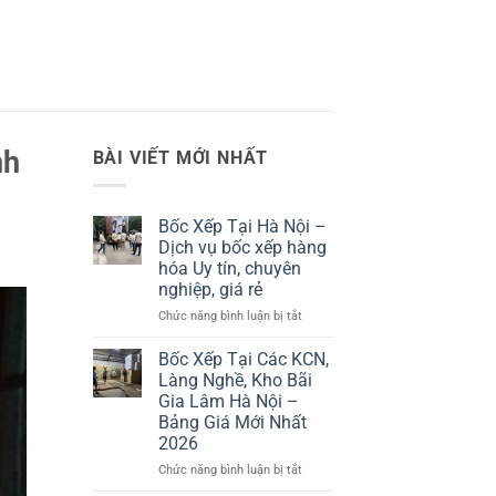
nh
BÀI VIẾT MỚI NHẤT
Bốc Xếp Tại Hà Nội –
Dịch vụ bốc xếp hàng
hóa Uy tín, chuyên
nghiệp, giá rẻ
ở
Chức năng bình luận bị tắt
Bốc
Xếp
Bốc Xếp Tại Các KCN,
Tại
Làng Nghề, Kho Bãi
Hà
Gia Lâm Hà Nội –
Nội
Bảng Giá Mới Nhất
–
2026
Dịch
vụ
ở
Chức năng bình luận bị tắt
bốc
Bốc