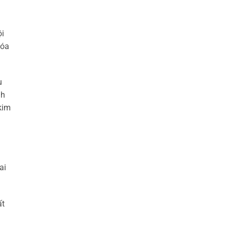
ội
hóa
u
nh
kim
ai
ất