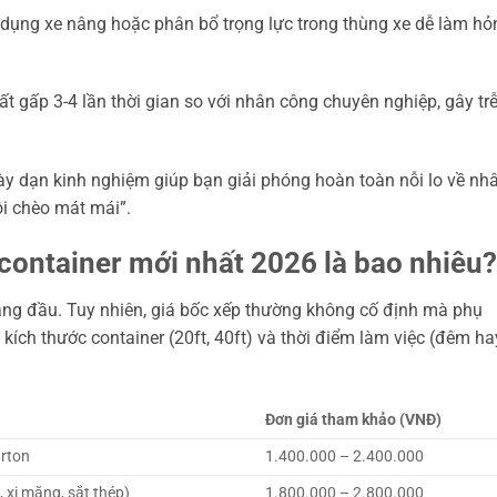
dụng xe nâng hoặc phân bổ trọng lực trong thùng xe dễ làm hỏ
 gấp 3-4 lần thời gian so với nhân công chuyên nghiệp, gây tr
ày dạn kinh nghiệm giúp bạn giải phóng hoàn toàn nỗi lo về nh
i chèo mát mái”.
 container mới nhất 2026 là bao nhiêu?
àng đầu. Tuy nhiên, giá bốc xếp thường không cố định mà phụ
 kích thước container (20ft, 40ft) và thời điểm làm việc (đêm ha
Đơn giá tham khảo (VNĐ)
arton
1.400.000 – 2.400.000
 xi măng, sắt thép)
1.800.000 – 2.800.000