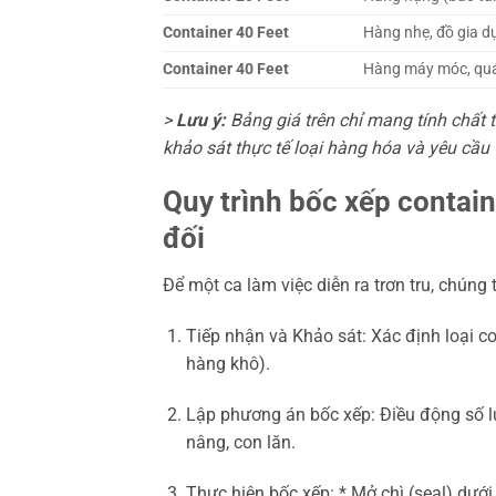
Container 40 Feet
Hàng nhẹ, đồ gia d
Container 40 Feet
Hàng máy móc, quá
>
Lưu ý:
Bảng giá trên chỉ mang tính chất 
khảo sát thực tế loại hàng hóa và yêu cầu 
Quy trình bốc xếp contai
đối
Để một ca làm việc diễn ra trơn tru, chúng
Tiếp nhận và Khảo sát: Xác định loại co
hàng khô).
Lập phương án bốc xếp: Điều động số lư
nâng, con lăn.
Thực hiện bốc xếp: * Mở chì (seal) dướ