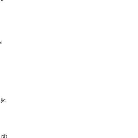
ẵn
oặc
 rất