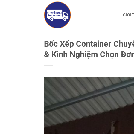
Bỏ
qua
GIỚI 
nội
dung
Bốc Xếp Container Chuy
& Kinh Nghiệm Chọn Đơn