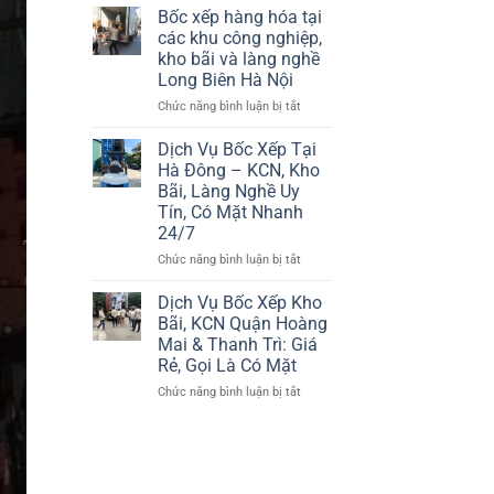
xếp
Xếp
Bốc xếp hàng hóa tại
hàng
Tại
các khu công nghiệp,
hóa
Các
kho bãi và làng nghề
Uy
KCN,
Long Biên Hà Nội
tín,
Làng
chuyên
Nghề,
ở
Chức năng bình luận bị tắt
nghiệp,
Kho
Bốc
giá
Bãi
xếp
Dịch Vụ Bốc Xếp Tại
rẻ
Gia
hàng
Hà Đông – KCN, Kho
Lâm
hóa
Bãi, Làng Nghề Uy
Hà
tại
Tín, Có Mặt Nhanh
Nội
các
24/7
–
khu
Bảng
công
ở
Chức năng bình luận bị tắt
Giá
nghiệp,
Dịch
Mới
kho
Vụ
Dịch Vụ Bốc Xếp Kho
Nhất
bãi
Bốc
Bãi, KCN Quận Hoàng
2026
và
Xếp
Mai & Thanh Trì: Giá
làng
Tại
Rẻ, Gọi Là Có Mặt
nghề
Hà
Long
Đông
ở
Chức năng bình luận bị tắt
Biên
–
Dịch
Hà
KCN,
Vụ
Nội
Kho
Bốc
Bãi,
Xếp
Làng
Kho