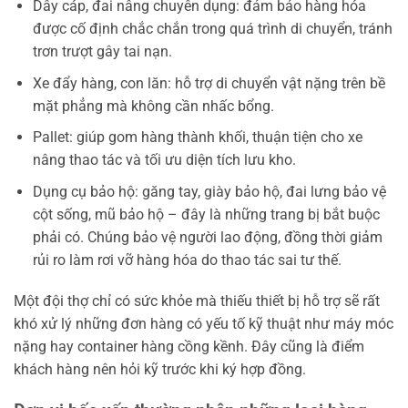
Dây cáp, đai nâng chuyên dụng: đảm bảo hàng hóa
được cố định chắc chắn trong quá trình di chuyển, tránh
trơn trượt gây tai nạn.
Xe đẩy hàng, con lăn: hỗ trợ di chuyển vật nặng trên bề
mặt phẳng mà không cần nhấc bổng.
Pallet: giúp gom hàng thành khối, thuận tiện cho xe
nâng thao tác và tối ưu diện tích lưu kho.
Dụng cụ bảo hộ: găng tay, giày bảo hộ, đai lưng bảo vệ
cột sống, mũ bảo hộ – đây là những trang bị bắt buộc
phải có. Chúng bảo vệ người lao động, đồng thời giảm
rủi ro làm rơi vỡ hàng hóa do thao tác sai tư thế.
Một đội thợ chỉ có sức khỏe mà thiếu thiết bị hỗ trợ sẽ rất
khó xử lý những đơn hàng có yếu tố kỹ thuật như máy móc
nặng hay container hàng cồng kềnh. Đây cũng là điểm
khách hàng nên hỏi kỹ trước khi ký hợp đồng.