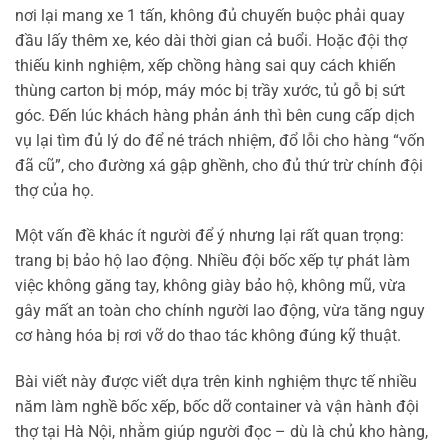
nơi lại mang xe 1 tấn, không đủ chuyến buộc phải quay
đầu lấy thêm xe, kéo dài thời gian cả buổi. Hoặc đội thợ
thiếu kinh nghiệm, xếp chồng hàng sai quy cách khiến
thùng carton bị móp, máy móc bị trầy xước, tủ gỗ bị sứt
góc. Đến lúc khách hàng phản ánh thì bên cung cấp dịch
vụ lại tìm đủ lý do để né trách nhiệm, đổ lỗi cho hàng “vốn
đã cũ”, cho đường xá gập ghềnh, cho đủ thứ trừ chính đội
thợ của họ.
Một vấn đề khác ít người để ý nhưng lại rất quan trọng:
trang bị bảo hộ lao động. Nhiều đội bốc xếp tự phát làm
việc không găng tay, không giày bảo hộ, không mũ, vừa
gây mất an toàn cho chính người lao động, vừa tăng nguy
cơ hàng hóa bị rơi vỡ do thao tác không đúng kỹ thuật.
Bài viết này được viết dựa trên kinh nghiệm thực tế nhiều
năm làm nghề bốc xếp, bốc dỡ container và vận hành đội
thợ tại Hà Nội, nhằm giúp người đọc – dù là chủ kho hàng,