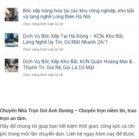
Bốc
–
Xếp
Bốc xếp hàng hóa tại các khu công nghiệp, kho bãi
Dịch
Tại
vụ
và làng nghề Long Biên Hà Nội
Các
bốc
ở
Chức năng bình luận bị tắt
KCN,
xếp
Bốc
Làng
hàng
xếp
Dịch Vụ Bốc Xếp Tại Hà Đông – KCN, Kho Bãi,
Nghề,
hóa
hàng
Kho
Làng Nghề Uy Tín, Có Mặt Nhanh 24/7
Uy
hóa
Bãi
tín,
ở
Chức năng bình luận bị tắt
tại
Gia
chuyên
Dịch
các
Lâm
nghiệp,
Vụ
Dịch Vụ Bốc Xếp Kho Bãi, KCN Quận Hoàng Mai &
khu
Hà
giá
Bốc
công
Thanh Trì: Giá Rẻ, Gọi Là Có Mặt
Nội
rẻ
Xếp
nghiệp,
–
ở
Chức năng bình luận bị tắt
Tại
kho
Bảng
Dịch
Hà
bãi
Giá
Vụ
Đông
và
Mới
Bốc
–
làng
Nhất
Xếp
KCN,
nghề
2026
Kho
Kho
Long
Bãi,
Bãi,
Biên
Chuyển Nhà Trọn Gói Ánh Dương – Chuyển trọn niềm tin, trao
KCN
Làng
Hà
Quận
trọn an tâm.
Nghề
Nội
Hoàng
Uy
Hãy để chúng tôi giúp bạn tiết kiệm thời gian, công sức và chi
Mai
Tín,
&
phí trong mỗi lần chuyển dọn. Liên hệ ngay hôm nay để được
Có
Thanh
Mặt