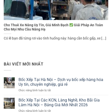
Cho Thuê Xe Nâng Uy Tín, Giá Minh Bạch
Giải Pháp An Toàn
Cho Mọi Nhu Cầu Nâng Hạ
Có lẽ bạn đã từng rơi vào tình huống này: hàng cần bốc gấp, xe [...]
BÀI VIẾT MỚI NHẤT
Bốc Xếp Tại Hà Nội – Dịch vụ bốc xếp hàng hóa
Uy tín, chuyên nghiệp, giá rẻ
ở
Chức năng bình luận bị tắt
Bốc
Xếp
Bốc Xếp Tại Các KCN, Làng Nghề, Kho Bãi Gia
Tại
Lâm Hà Nội – Bảng Giá Mới Nhất 2026
Hà
ở
Chức năng bình luận bị tắt
Nội