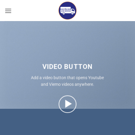
Bỏ
qua
nội
dung
VIDEO BUTTON
Add a video button that opens Youtube
and Viemo videos anywhere.