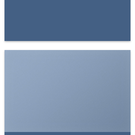
SHOW ON HOVER
Select between various hover effects