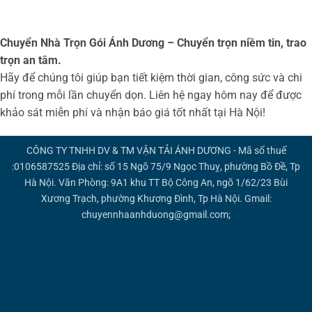
Chuyển Nhà Trọn Gói Ánh Dương – Chuyển trọn niềm tin, trao
trọn an tâm.
Hãy để chúng tôi giúp bạn tiết kiệm thời gian, công sức và chi
phí trong mỗi lần chuyển dọn. Liên hệ ngay hôm nay để được
khảo sát miễn phí và nhận báo giá tốt nhất tại Hà Nội!
CÔNG TY TNHH DV & TM VẬN TẢI ÁNH DƯƠNG - Mã số thuế
:0106587525 Địa chỉ: số 15 Ngõ 75/9 Ngọc Thuỵ, phường Bồ Đề, Tp
Hà Nội. Văn Phòng: 9A1 khu TT Bộ Công An, ngõ 1/62/23 Bùi
Xương Trạch, phường Khương Đình, Tp Hà Nội. Gmail:
chuyennhaanhduong@gmail.com;