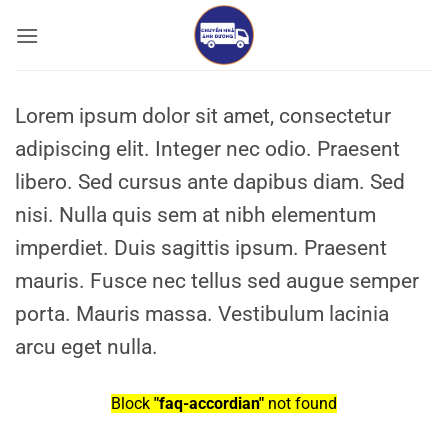
Bỏ
qua
nội
dung
Lorem ipsum dolor sit amet, consectetur
adipiscing elit. Integer nec odio. Praesent
libero. Sed cursus ante dapibus diam. Sed
nisi. Nulla quis sem at nibh elementum
imperdiet. Duis sagittis ipsum. Praesent
mauris. Fusce nec tellus sed augue semper
porta. Mauris massa. Vestibulum lacinia
arcu eget nulla.
Block
"faq-accordian"
not found