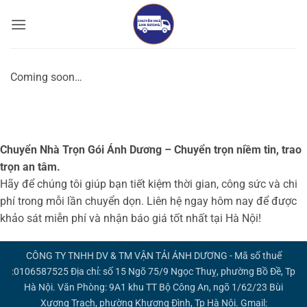
Bỏ
qua
nội
dung
Coming soon…
Chuyển Nhà Trọn Gói Ánh Dương – Chuyển trọn niềm tin, trao
trọn an tâm.
Hãy để chúng tôi giúp bạn tiết kiệm thời gian, công sức và chi
phí trong mỗi lần chuyển dọn. Liên hệ ngay hôm nay để được
khảo sát miễn phí và nhận báo giá tốt nhất tại Hà Nội!
CÔNG TY TNHH DV & TM VẬN TẢI ÁNH DƯƠNG - Mã số thuế
:0106587525 Địa chỉ: số 15 Ngõ 75/9 Ngọc Thuỵ, phường Bồ Đề, Tp
Hà Nội. Văn Phòng: 9A1 khu TT Bộ Công An, ngõ 1/62/23 Bùi
Xương Trạch, phường Khương Đình, Tp Hà Nội. Gmail: